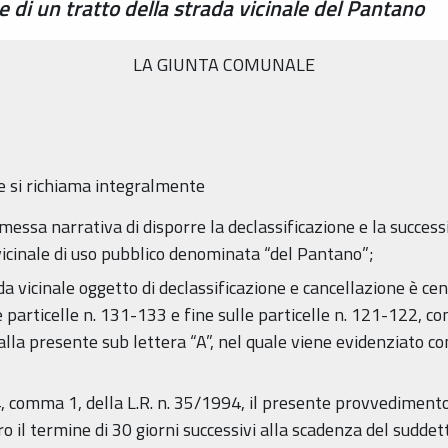
e di un tratto della strada vicinale del Pantano
LA GIUNTA COMUNALE
 si richiama integralmente
premessa narrativa di disporre la declassificazione e la succes
 vicinale di uso pubblico denominata “del Pantano”;
ada vicinale oggetto di declassificazione e cancellazione è cens
e particelle n. 131-133 e fine sulle particelle n. 121-122, c
lla presente sub lettera “A”, nel quale viene evidenziato co
. 4, comma 1, della L.R. n. 35/1994, il presente provvedimento
o il termine di 30 giorni successivi alla scadenza del suddett