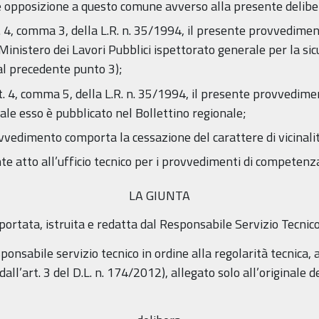
e opposizione a questo comune avverso alla presente delib
rt. 4, comma 3, della L.R. n. 35/1994, il presente provvedi
 Ministero dei Lavori Pubblici ispettorato generale per la sic
 al precedente punto 3);
art. 4, comma 5, della L.R. n. 35/1994, il presente provvedime
ale esso è pubblicato nel Bollettino regionale;
vvedimento comporta la cessazione del carattere di vicinalit
te atto all’ufficio tecnico per i provvedimenti di competenz
LA GIUNTA
iportata, istruita e redatta dal Responsabile Servizio Tecnic
onsabile servizio tecnico in ordine alla regolarità tecnica, ai
ll’art. 3 del D.L. n. 174/2012), allegato solo all’originale 