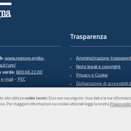
Trasparenza
eb:
www.regione.emilia-
Amministrazione trasparen
.it/urp/
Note legali e copyright
 verde:
800.66.22.00
Privacy e Cookie
:
e-mail
-
PEC
Dichiarazione di accessibilit
to sito utilizza
cookie tecnici
. Essi non raccolgono i tuoi dati e le tue informaz
so. Per maggiori informazioni sui cookie utilizzati leggi la nostra
Privacy polic
C.F. 800.625.903.79