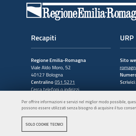
di
pagina
Recapiti
URP
Regione Emilia-Romagna
Sito w
Viale Aldo Moro, 52
romagna
40127 Bologna
Numero
Centralino
051 5271
Scrivici
Cerca telefoni o indirizzi
Per offrire informazioni e servizi nel miglior modo possibile, ques
possono essere utilizzati senza bisogno di acquisire il tuo consen
SOLO COOKIE TECNICI