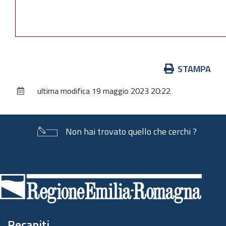
Azioni
STAMPA
sul
ultima modifica
19 maggio 2023 20:22
documento
Non hai trovato quello che cerchi ?
Piè
di
pagina
Recapiti