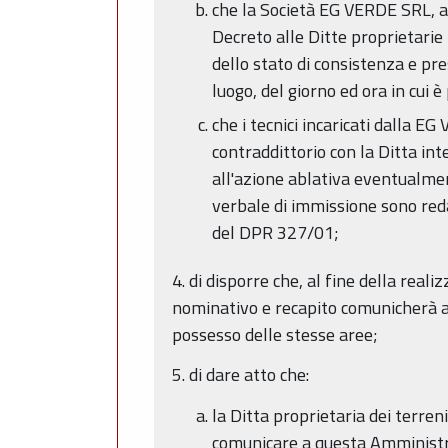
che la Società EG VERDE SRL, ai
Decreto alle Ditte proprietarie 
dello stato di consistenza e pre
luogo, del giorno ed ora in cui 
che i tecnici incaricati dalla 
contraddittorio con la Ditta in
all'azione ablativa eventualment
verbale di immissione sono redat
del DPR 327/01;
4. di disporre che, al fine della rea
nominativo e recapito comunicherà all
possesso delle stesse aree;
5. di dare atto che:
la Ditta proprietaria dei terren
comunicare a questa Amministra