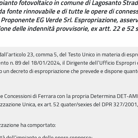
mpianto fotovoltaico in comune di Lagosanto Stra
da fonte rinnovabile e di tutte le opere di conne
. Proponente EG Verde Srl. Espropriazione, asse
ne delle indennità provvisorie, ex artt. 22 e 52 se
ll’articolo 23, comma 5, del Testo Unico in materia di espro
to n. 89 del 18/01/2024, il Dirigente dell’Ufficio Espropri d
o un decreto di espropriazione che prevede e dispone quant
i e Concessioni di Ferrara con la propria Determina DET
izzazione Unica, ex art. 52 quater/sexies del DPR 327/2001, 
rizzazione ha comportato:
lità dell’impianto e delle opere connesse;