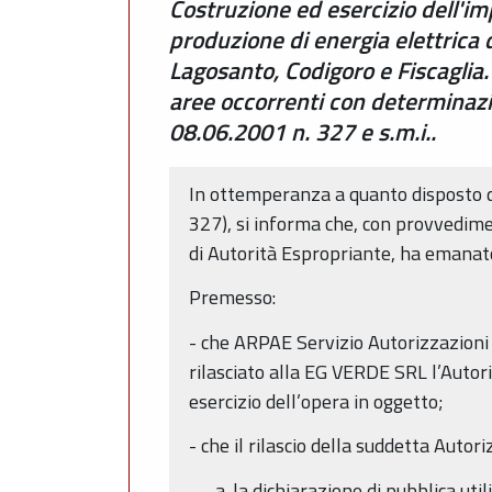
Costruzione ed esercizio dell'i
produzione di energia elettrica 
Lagosanto, Codigoro e Fiscaglia
aree occorrenti con determinazio
08.06.2001 n. 327 e s.m.i..
In ottemperanza a quanto disposto da
327), si informa che, con provvedimen
di Autorità Espropriante, ha emanat
Premesso:
- che ARPAE Servizio Autorizzazion
rilasciato alla EG VERDE SRL l’Autor
esercizio dell’opera in oggetto;
- che il rilascio della suddetta Auto
la dichiarazione di pubblica uti