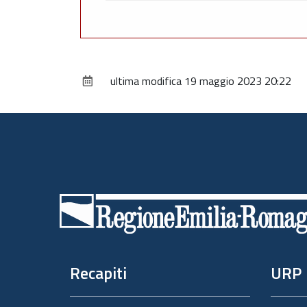
ultima modifica
19 maggio 2023 20:22
Piè
di
pagina
Recapiti
URP