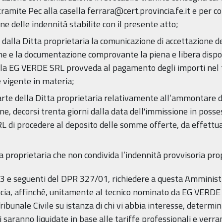
tramite Pec alla casella ferrara@cert.provincia.fe.it e per
 delle indennità stabilite con il presente atto;
a dalla Ditta proprietaria la comunicazione di accettazione de
 bene e la documentazione comprovante la piena e libera disp
 la EG VERDE SRL provveda al pagamento degli importi nel t
e vigente in materia;
a parte della Ditta proprietaria relativamente all’ammontare 
, decorsi trenta giorni dalla data dell'immissione in posse
 di procedere al deposito delle somme offerte, da effettu
ta proprietaria che non condivida l’indennità provvisoria pro
ma 3 e seguenti del DPR 327/01, richiedere a questa Amminist
ucia, affinché, unitamente al tecnico nominato da EG VERD
bunale Civile su istanza di chi vi abbia interesse, determini
i saranno liquidate in base alle tariffe professionali e verra