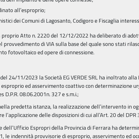
inato all’esproprio;
istici dei Comuni di Lagosanto, Codigoro e Fiscaglia interess
 proprio Atto n. 2220 del 12/12/2022 ha deliberato di adot
rovvedimento di VIA sulla base del quale sono stati rilasciati
anto fotovoltaico ed opere di connessione.
 del 24/11/2023 la Società EG VERDE SRL ha inoltrato alla Pr
i esproprio ed asservimento coattivo con determinazione urg
es D.P.R. 08.06.2001n. 327 e s.m.i.;
 nella predetta istanza, la realizzazione dell’intervento in o
ire l’applicazione delle disposizioni di cui all’Art. 20 del DPR
 dell’Ufficio Espropri della Provincia di Ferrara ha determin
/01, le indennità provvisorie di esproprio, asservimento ed 