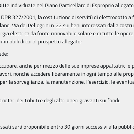
tte individuate nel Piano Particellare di Esproprio allegato
 del DPR 327/2001, la costituzione di servitù di elettrodotto 
o, Via dei Pellegrini n. 22 sui beni interessati dalla costru
rgia elettrica da fonte rinnovabile solare e di tutte le oper
immobili di cui al prospetto allegato;
ede:
ccupare, anche per mezzo delle sue imprese appaltatrici e p
lavori, nonché accedere liberamente in ogni tempo alle propri
er la sorveglianza, la manutenzione, l’esercizio, le eventual
etari dei tributi e degli altri oneri gravanti sui fondi.
essati sarà proponibile entro 30 giorni successivi alla pubbli