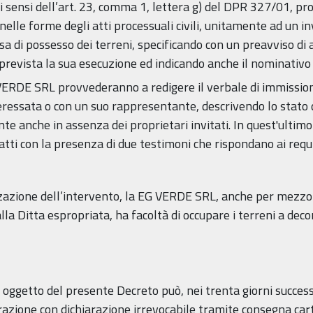
 sensi dell’art. 23, comma 1, lettera g) del DPR 327/01, pro
nelle forme degli atti processuali civili, unitamente ad un i
sa di possesso dei terreni, specificando con un preavviso di 
è prevista la sua esecuzione ed indicando anche il nominativo d
EG VERDE SRL provvederanno a redigere il verbale di immission
teressata o con un suo rappresentante, descrivendo lo stato 
e anche in assenza dei proprietari invitati. In quest'ultimo 
ti con la presenza di due testimoni che rispondano ai requisi
lizzazione dell’intervento, la EG VERDE SRL, anche per mezzo d
a Ditta espropriata, ha facoltà di occupare i terreni a deco
i oggetto del presente Decreto può, nei trenta giorni success
zione con dichiarazione irrevocabile tramite consegna cart