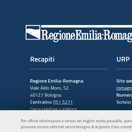
Piè
di
pagina
Recapiti
URP
Regione Emilia-Romagna
Sito w
Viale Aldo Moro, 52
romagna
40127 Bologna
Numero
Centralino
051 5271
Scrivici
Cerca telefoni o indirizzi
Per offrire informazioni e servizi nel miglior modo possibile, ques
possono essere utilizzati senza bisogno di acquisire il tuo consen