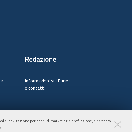
Redazione
te
Informazioni sul Burert
e contatti
à
ioni di navigazione per scopi di marketing e profilazione, e pertanto
y
.