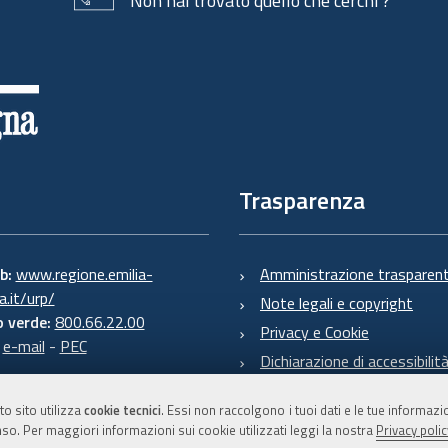
Non hai trovato quello che cerchi ?
Trasparenza
eb:
www.regione.emilia-
Amministrazione trasparen
.it/urp/
Note legali e copyright
 verde:
800.66.22.00
Privacy e Cookie
:
e-mail
-
PEC
Dichiarazione di accessibilit
to sito utilizza
cookie tecnici
. Essi non raccolgono i tuoi dati e le tue informaz
so. Per maggiori informazioni sui cookie utilizzati leggi la nostra
Privacy polic