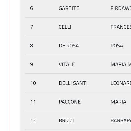
6
GARTITE
FIRDAW
7
CELLI
FRANCE
8
DE ROSA
ROSA
9
VITALE
MARIA 
10
DELLI SANTI
LEONAR
11
PACCONE
MARIA
12
BRIZZI
BARBAR