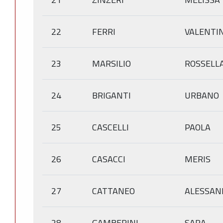
22
FERRI
VALENTI
23
MARSILIO
ROSSELL
24
BRIGANTI
URBANO
25
CASCELLI
PAOLA
26
CASACCI
MERIS
27
CATTANEO
ALESSAN
28
GAMBERINI
SARA