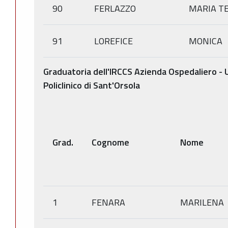
90
FERLAZZO
MARIA T
91
LOREFICE
MONICA
Graduatoria dell'IRCCS Azienda Ospedaliero - U
Policlinico di Sant'Orsola
Grad.
Cognome
Nome
1
FENARA
MARILENA