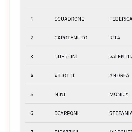
1
SQUADRONE
FEDERIC
2
CAROTENUTO
RITA
3
GUERRINI
VALENTI
4
VILIOTTI
ANDREA
5
NINI
MONICA
6
SCARPONI
STEFANI
7
PIRAZZINI
MARGHER