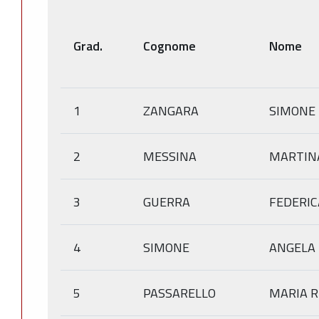
Grad.
Cognome
Nome
1
ZANGARA
SIMONE
2
MESSINA
MARTIN
3
GUERRA
FEDERIC
4
SIMONE
ANGELA
5
PASSARELLO
MARIA R