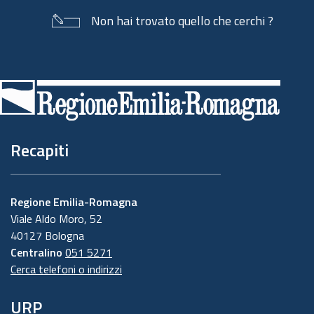
Non hai trovato quello che cerchi ?
Piè
di
pagina
Recapiti
Regione Emilia-Romagna
Viale Aldo Moro, 52
40127 Bologna
Centralino
051 5271
Cerca telefoni o indirizzi
URP