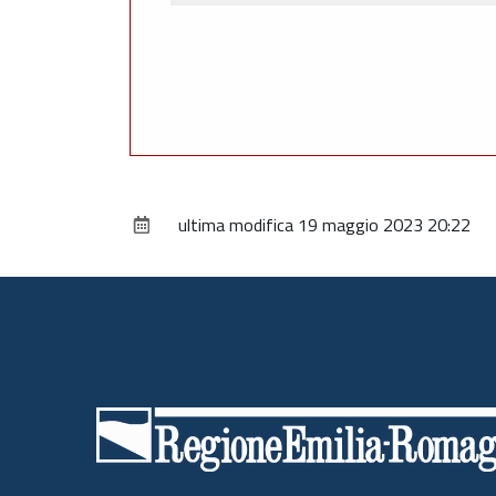
ultima modifica
19 maggio 2023 20:22
Piè
di
pagina