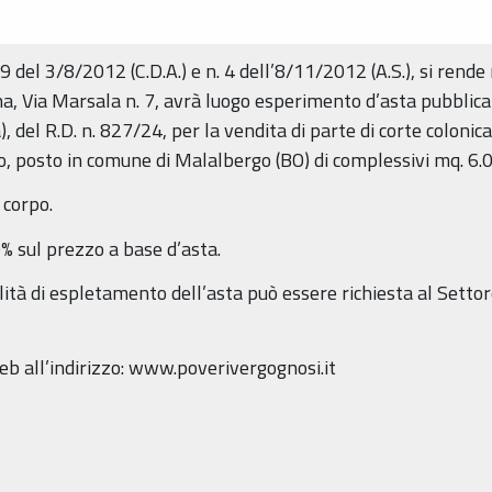
29 del 3/8/2012 (C.D.A.) e n. 4 dell’8/11/2012 (A.S.), si rend
na, Via Marsala n. 7, avrà luogo esperimento d’asta pubblica
a), del R.D. n. 827/24, per la vendita di parte di corte colonic
 posto in comune di Malalbergo (BO) di complessivi mq. 6.0
 corpo.
% sul prezzo a base d’asta.
lità di espletamento dell’asta può essere richiesta al Sett
web all’indirizzo: www.poverivergognosi.it