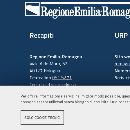
di
pagina
Recapiti
URP
Regione Emilia-Romagna
Sito w
Viale Aldo Moro, 52
romagna
40127 Bologna
Numero
Centralino
051 5271
Scrivici
Cerca telefoni o indirizzi
Per offrire informazioni e servizi nel miglior modo possibile, ques
possono essere utilizzati senza bisogno di acquisire il tuo consen
SOLO COOKIE TECNICI