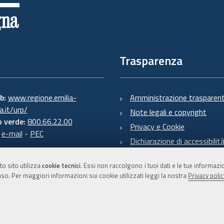
Trasparenza
eb:
www.regione.emilia-
Amministrazione trasparen
.it/urp/
Note legali e copyright
 verde:
800.66.22.00
Privacy e Cookie
:
e-mail
-
PEC
Dichiarazione di accessibilit
to sito utilizza
cookie tecnici
. Essi non raccolgono i tuoi dati e le tue informaz
so. Per maggiori informazioni sui cookie utilizzati leggi la nostra
Privacy polic
C.F. 800.625.903.79