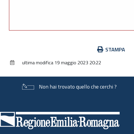
Azioni
STAMPA
sul
ultima modifica
19 maggio 2023 20:22
documento
Non hai trovato quello che cerchi ?
Piè
di
pagina