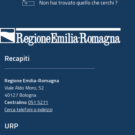
Non hai trovato quello che cerchi ?
Piè
di
pagina
Recapiti
Regione Emilia-Romagna
Viale Aldo Moro, 52
40127 Bologna
Centralino
051 5271
Cerca telefoni o indirizzi
URP