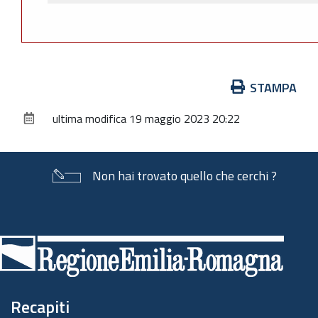
Azioni
STAMPA
sul
ultima modifica
19 maggio 2023 20:22
documento
Non hai trovato quello che cerchi ?
Piè
di
pagina
Recapiti