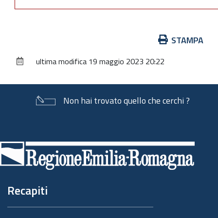
Azioni
STAMPA
sul
ultima modifica
19 maggio 2023 20:22
documento
Non hai trovato quello che cerchi ?
Piè
di
pagina
Recapiti