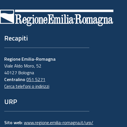
Piè
di
pagina
Recapiti
Regione Emilia-Romagna
Viale Aldo Moro, 52
40127 Bologna
Centralino
051 5271
Cerca telefoni o indirizzi
URP
Sito web:
www.regione.emilia-romagna.it/urp/