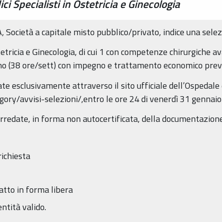
ci Specialisti in Ostetricia e Ginecologia
, Società a capitale misto pubblico/privato, indice una selez
Ostetricia e Ginecologia, di cui 1 con competenze chirurgiche
 (38 ore/sett) con impegno e trattamento economico previs
e esclusivamente attraverso il sito ufficiale dell’Ospedale di
ory/avvisi-selezioni/,entro le ore 24 di venerdì 31 gennai
rredate, in forma non autocertificata, della documentazion
richiesta
datto in forma libera
ntità valido.