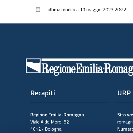
ultima modifica
19 maggio 2023 20:22
Piè
di
pagina
Recapiti
URP
Regione Emilia-Romagna
Sito w
Viale Aldo Moro, 52
romagna
40127 Bologna
Numero