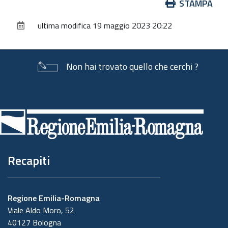
Azioni
STAMPA
sul
ultima modifica
19 maggio 2023 20:22
documento
Non hai trovato quello che cerchi ?
Piè
di
pagina
Recapiti
Regione Emilia-Romagna
Viale Aldo Moro, 52
40127 Bologna