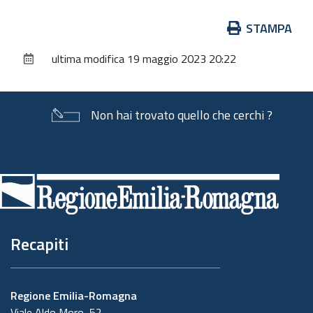
Azioni
STAMPA
sul
ultima modifica
19 maggio 2023 20:22
documento
Non hai trovato quello che cerchi ?
Piè
di
pagina
Recapiti
Regione Emilia-Romagna
Viale Aldo Moro, 52