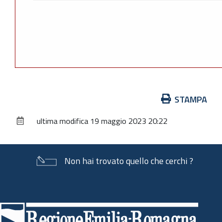
Azioni
STAMPA
sul
ultima modifica
19 maggio 2023 20:22
documento
Non hai trovato quello che cerchi ?
Piè
di
pagina