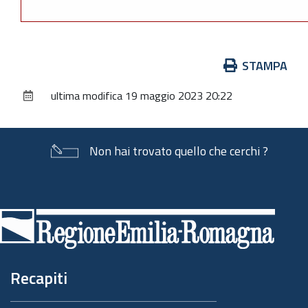
Azioni
STAMPA
sul
ultima modifica
19 maggio 2023 20:22
documento
Non hai trovato quello che cerchi ?
Piè
di
pagina
Recapiti