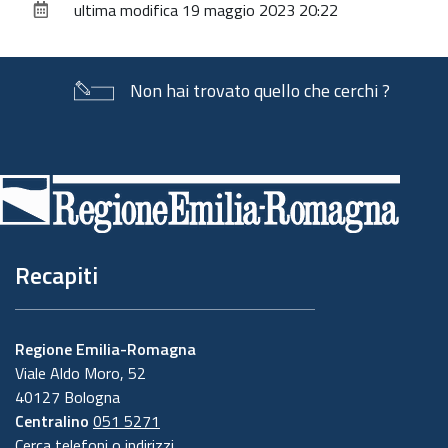
ultima modifica
19 maggio 2023 20:22
documento
Non hai trovato quello che cerchi ?
Piè
di
pagina
Recapiti
Regione Emilia-Romagna
Viale Aldo Moro, 52
40127 Bologna
Centralino
051 5271
Cerca telefoni o indirizzi