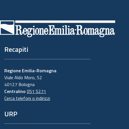
Piè
di
pagina
Recapiti
Regione Emilia-Romagna
Viale Aldo Moro, 52
40127 Bologna
Centralino
051 5271
Cerca telefoni o indirizzi
URP