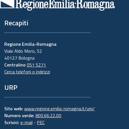
pagina
Recapiti
Regione Emilia-Romagna
Viale Aldo Moro, 52
40127 Bologna
Centralino
051 5271
Cerca telefoni o indirizzi
URP
Sito web:
www.regione.emilia-romagna.it/urp/
Numero verde:
800.66.22.00
Scrivici
:
e-mail
-
PEC