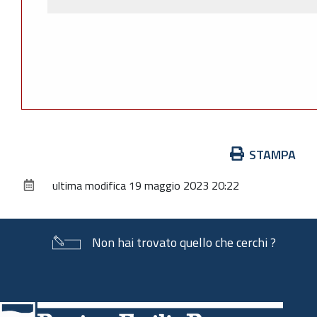
Azioni
STAMPA
sul
ultima modifica
19 maggio 2023 20:22
documento
Non hai trovato quello che cerchi ?
Piè
di