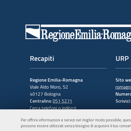
Piè
di
pagina
Recapiti
URP
Regione Emilia-Romagna
Sito w
Viale Aldo Moro, 52
romagna
40127 Bologna
Numero
Centralino
051 5271
Scrivici
Cerca telefoni o indirizzi
Per offrire informazioni e servizi nel miglior modo possibile, ques
possono essere utilizzati senza bisogno di acquisire il tuo consen