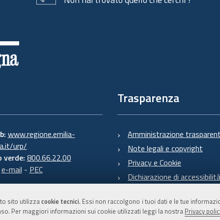
Trasparenza
eb:
www.regione.emilia-
Amministrazione trasparen
.it/urp/
Note legali e copyright
 verde:
800.66.22.00
Privacy e Cookie
:
e-mail
-
PEC
Dichiarazione di accessibilit
to sito utilizza
cookie tecnici
. Essi non raccolgono i tuoi dati e le tue informaz
so. Per maggiori informazioni sui cookie utilizzati leggi la nostra
Privacy polic