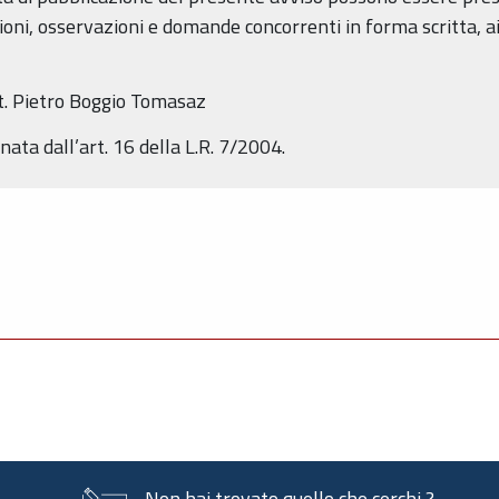
i, osservazioni e domande concorrenti in forma scritta, ai se
t. Pietro Boggio Tomasaz
nata dall’art. 16 della L.R. 7/2004.
Non hai trovato quello che cerchi ?