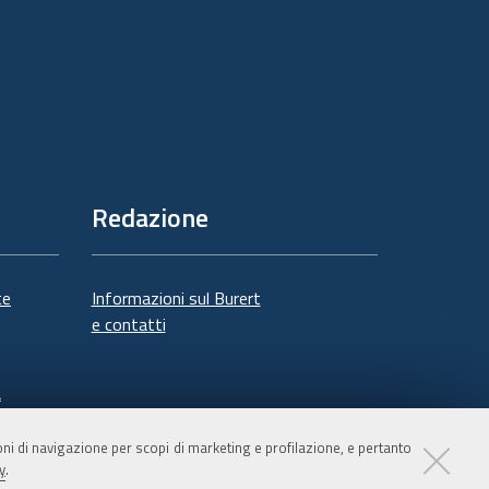
Redazione
te
Informazioni sul Burert
e contatti
à
ioni di navigazione per scopi di marketing e profilazione, e pertanto
y
.