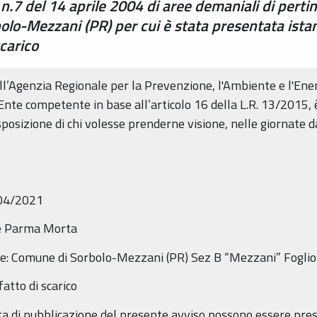
. n.7 del 14 aprile 2004 di aree demaniali di pert
lo-Mezzani (PR) per cui è stata presentata ista
carico
dell’Agenzia Regionale per la Prevenzione, l'Ambiente e l'En
i Ente competente in base all’articolo 16 della L.R. 13/2015,
sposizione di chi volesse prenderne visione, nelle giornate da
104/2021
nte Parma Morta
ale: Comune di Sorbolo-Mezzani (PR) Sez B “Mezzani” Fogl
atto di scarico
data di pubblicazione del presente avviso possono essere pre