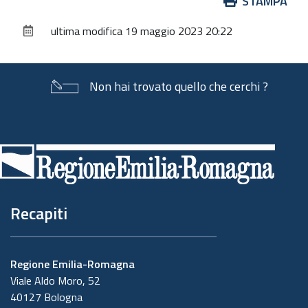
Azioni
STAMPA
sul
ultima modifica
19 maggio 2023 20:22
documento
Non hai trovato quello che cerchi ?
Piè
di
pagina
Recapiti
Regione Emilia-Romagna
Viale Aldo Moro, 52
40127 Bologna