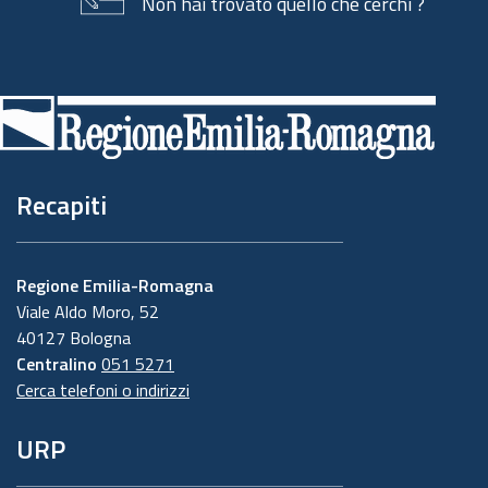
Non hai trovato quello che cerchi ?
Piè
di
pagina
Recapiti
Regione Emilia-Romagna
Viale Aldo Moro, 52
40127 Bologna
Centralino
051 5271
Cerca telefoni o indirizzi
URP