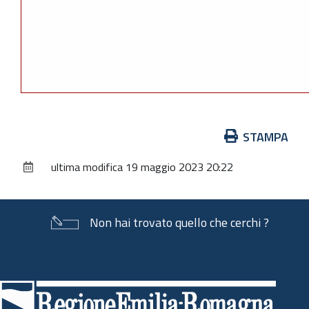
Azioni
STAMPA
sul
ultima modifica
19 maggio 2023 20:22
documento
Non hai trovato quello che cerchi ?
Piè
di
pagina