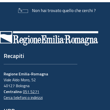
Non hai trovato quello che cerchi ?
Piè
di
pagina
Recapiti
Regione Emilia-Romagna
Viale Aldo Moro, 52
40127 Bologna
Centralino
051 5271
Cerca telefoni o indirizzi