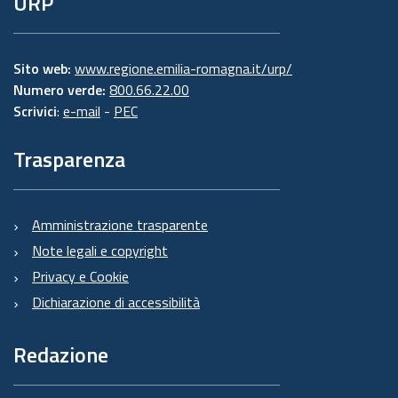
URP
Sito web:
www.regione.emilia-romagna.it/urp/
Numero verde:
800.66.22.00
Scrivici
:
e-mail
-
PEC
Trasparenza
Amministrazione trasparente
Note legali e copyright
Privacy e Cookie
Dichiarazione di accessibilità
Redazione