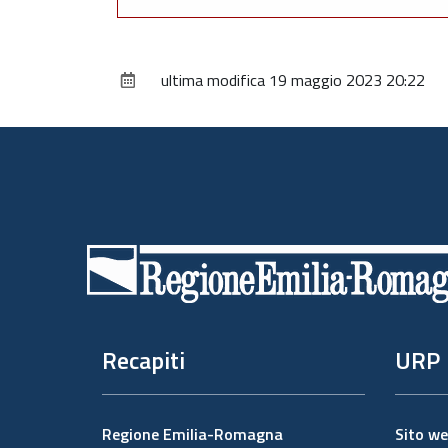
ultima modifica
19 maggio 2023 20:22
Piè
di
pagina
Recapiti
URP
Regione Emilia-Romagna
Sito w