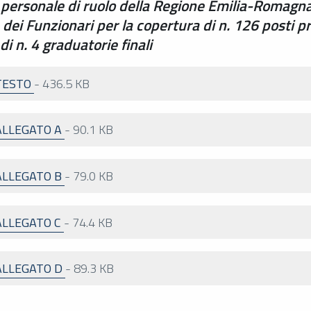
l personale di ruolo della Regione Emilia-Romagna
rea dei Funzionari per la copertura di n. 126 posti 
 n. 4 graduatorie finali
TESTO
-
436.5 KB
ALLEGATO A
-
90.1 KB
ALLEGATO B
-
79.0 KB
ALLEGATO C
-
74.4 KB
ALLEGATO D
-
89.3 KB