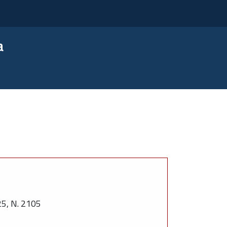
a
, N. 2105