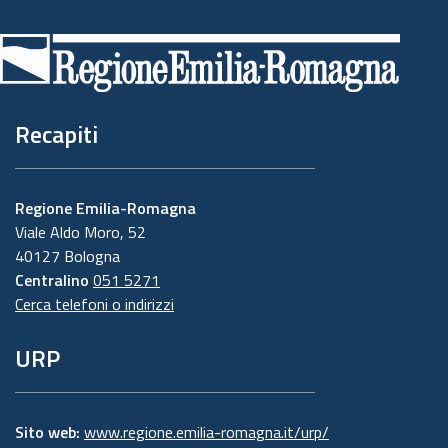
Piè
di
pagina
Recapiti
Regione Emilia-Romagna
Viale Aldo Moro, 52
40127 Bologna
Centralino
051 5271
Cerca telefoni o indirizzi
URP
Sito web:
www.regione.emilia-romagna.it/urp/