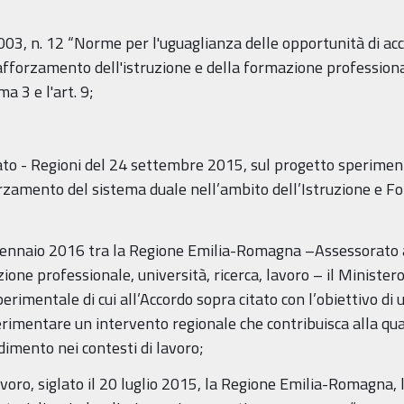
003, n. 12 “Norme per l'uguaglianza delle opportunità di ac
l rafforzamento dell'istruzione e della formazione profession
ma 3 e l'art. 9;
ato - Regioni del 24 settembre 2015, sul progetto speriment
amento del sistema duale nell’ambito dell’Istruzione e F
13 gennaio 2016 tra la Regione Emilia-Romagna –Assessorato 
one professionale, università, ricerca, lavoro – il Ministero 
perimentale di cui all’Accordo sopra citato con l’obiettivo di
erimentare un intervento regionale che contribuisca alla qua
imento nei contesti di lavoro;
avoro, siglato il 20 luglio 2015, la Regione Emilia-Romagna, 