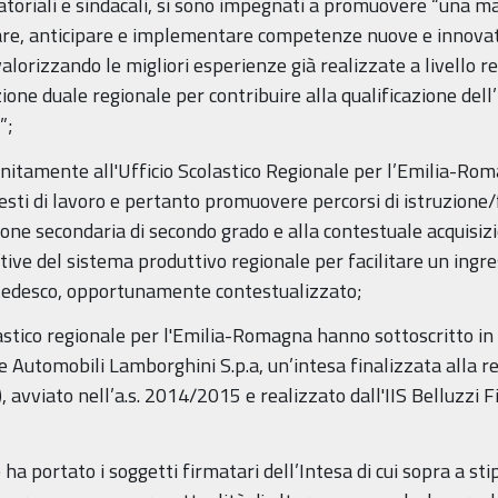
atoriali e sindacali, si sono impegnati a promuovere “una ma
tare, anticipare e implementare competenze nuove e innovat
 valorizzando le migliori esperienze già realizzate a livello 
one duale regionale per contribuire alla qualificazione dell’
”;
unitamente all'Ufficio Scolastico Regionale per l’Emilia-Ro
esti di lavoro e pertanto promuovere percorsi di istruzione/
one secondaria di secondo grado e alla contestuale acquisi
tive del sistema produttivo regionale per facilitare un ingre
e tedesco, opportunamente contestualizzato;
astico regionale per l'Emilia-Romagna hanno sottoscritto i
 Automobili Lamborghini S.p.a, un’intesa finalizzata alla re
avviato nell’a.s. 2014/2015 e realizzato dall'IIS Belluzzi Fior
a portato i soggetti firmatari dell’Intesa di cui sopra a st