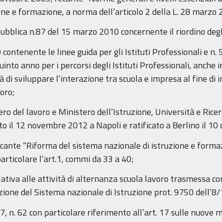
ione e formazione, a norma dell’articolo 2 della L. 28 marzo 
ubblica n.87 del 15 marzo 2010 concernente il riordino degli
0 contenente le linee guida per gli Istituti Professionali e 
quinto anno per i percorsi degli Istituti Professionali, anche
à di sviluppare l’interazione tra scuola e impresa al fine di 
voro;
del lavoro e Ministero dell’Istruzione, Università e Ricerca
lato il 12 novembre 2012 a Napoli e ratificato a Berlino il 1
cante “Riforma del sistema nazionale di istruzione e formazi
 particolare l’art.1, commi da 33 a 40;
lativa alle attività di alternanza scuola lavoro trasmessa c
azione del Sistema nazionale di Istruzione prot. 9750 dell’8
17, n. 62 con particolare riferimento all’art. 17 sulle nuove