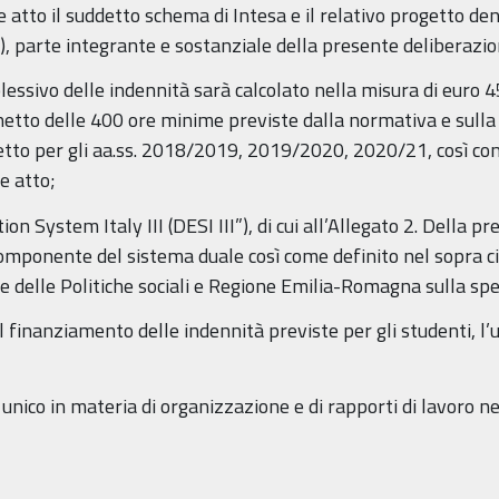
e atto il suddetto schema di Intesa e il relativo progetto 
ato 2), parte integrante e sostanziale della presente deliberazi
ssivo delle indennità sarà calcolato nella misura di euro 45
l netto delle 400 ore minime previste dalla normativa e sul
tto per gli aa.ss. 2018/2019, 2019/2020, 2020/21, così com
e atto;
on System Italy III (DESI III”), di cui all’Allegato 2. Della pr
omponente del sistema duale così come definito nel sopra ci
e delle Politiche sociali e Regione Emilia-Romagna sulla sp
finanziamento delle indennità previste per gli studenti, l’uti
 unico in materia di organizzazione e di rapporti di lavoro