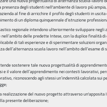
lizzare una nuova progettualità di alternanza scuola-lavor
una presenza degli studenti nell'ambiente di lavoro più ampia
azienda al fine di arricchire il profilo degli studenti in usci
uimento di un diploma quinquennale d’istruzione profession
olastico regionale intendono ulteriormente sviluppare negli
nell’ambito delle predette Intese, con la duplice finalità di
icabile di tali esperienze e di sperimentare soluzioni organ
za dell’alternanza scuola lavoro nell’ambito dell’esame di s
intende sostenere tale nuova progettualità di apprendiment
i e il valore dell’apprendimento nei contesti lavorativi, perm
ativo, riconoscendo agli stessi un’indennità calcolata sui per
egge;
la realizzazione del nuovo progetto attraverso un'apposita
ella presente deliberazione;