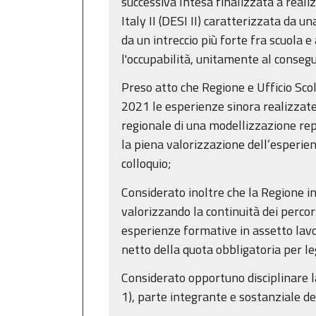
successiva Intesa finalizzata a rea
Italy II (DESI II) caratterizzata da 
da un intreccio più forte fra scuola e 
l'occupabilità, unitamente al conseg
Preso atto che Regione e Ufficio Sc
2021 le esperienze sinora realizzate 
regionale di una modellizzazione repl
la piena valorizzazione dell’esperien
colloquio;
Considerato inoltre che la Regione 
valorizzando la continuità dei percors
esperienze formative in assetto lavor
netto della quota obbligatoria per l
Considerato opportuno disciplinare 
1), parte integrante e sostanziale d