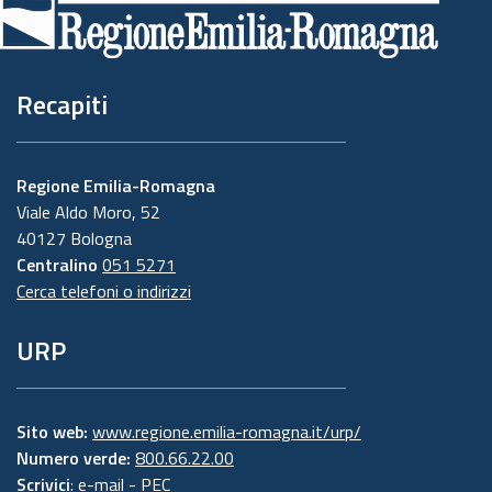
pagina
Recapiti
Regione Emilia-Romagna
Viale Aldo Moro, 52
40127 Bologna
Centralino
051 5271
Cerca telefoni o indirizzi
URP
Sito web:
www.regione.emilia-romagna.it/urp/
Numero verde:
800.66.22.00
Scrivici
:
e-mail
-
PEC