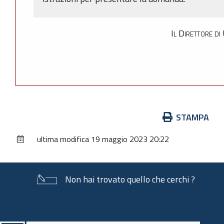
Il Direttore di
Azioni
STAMPA
sul
ultima modifica
19 maggio 2023 20:22
documento
Non hai trovato quello che cerchi ?
Piè
di