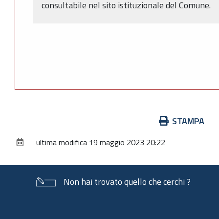
consultabile nel sito istituzionale del Comune.
Azioni
STAMPA
sul
ultima modifica
19 maggio 2023 20:22
documento
Non hai trovato quello che cerchi ?
Piè