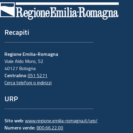
di
pagina
Recapiti
Regione Emilia-Romagna
Viale Aldo Moro, 52
40127 Bologna
Centralino
051 5271
Cerca telefoni o indirizzi
URP
Sito web:
www.regione.emilia-romagna.it/urp/
Numero verde:
800.66.22.00