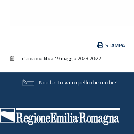
Azioni
STAMPA
sul
ultima modifica
19 maggio 2023 20:22
documento
Non hai trovato quello che cerchi ?
Piè
di
pagina