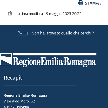
Azioni
STAMPA
sul
ultima modifica
19 maggio 2023 20:22
documento
Non hai trovato quello che cerchi ?
Piè
di
pagina
Recapiti
Regione Emilia-Romagna
Viale Aldo Moro, 52
40127 Bologna