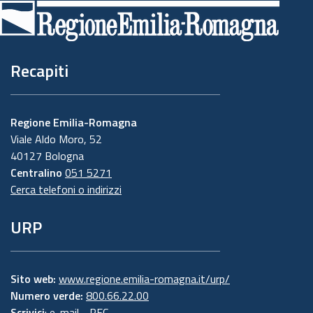
di
pagina
Recapiti
Regione Emilia-Romagna
Viale Aldo Moro, 52
40127 Bologna
Centralino
051 5271
Cerca telefoni o indirizzi
URP
Sito web:
www.regione.emilia-romagna.it/urp/
Numero verde:
800.66.22.00
Scrivici
:
e-mail
-
PEC