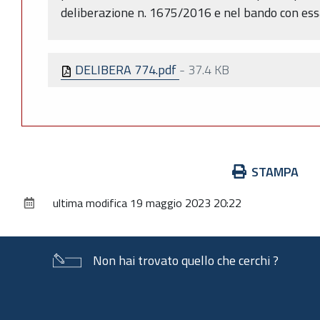
deliberazione n. 1675/2016 e nel bando con ess
DELIBERA 774.pdf
-
37.4 KB
Azioni
STAMPA
sul
ultima modifica
19 maggio 2023 20:22
documento
Non hai trovato quello che cerchi ?
Piè