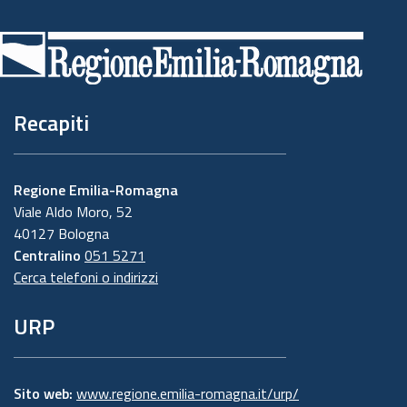
Piè
di
pagina
Recapiti
Regione Emilia-Romagna
Viale Aldo Moro, 52
40127 Bologna
Centralino
051 5271
Cerca telefoni o indirizzi
URP
Sito web:
www.regione.emilia-romagna.it/urp/