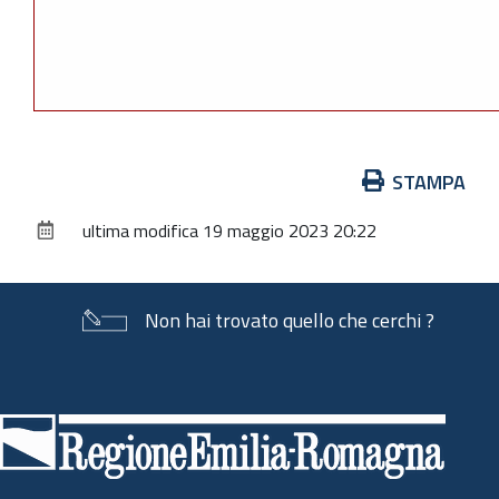
Azioni
STAMPA
sul
ultima modifica
19 maggio 2023 20:22
documento
Non hai trovato quello che cerchi ?
Piè
di
pagina