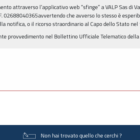
mento attraverso l’applicativo web “sfinge” a VALP Sas di Va
.F. 02688040365avvertendo che avverso lo stesso è esperibile
 notifica, o il ricorso straordinario al Capo dello Stato nel
sente provvedimento nel Bollettino Ufficiale Telematico del
Non hai trovato quello che cerchi ?