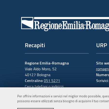
Piè
di
pagina
Recapiti
URP
Regione Emilia-Romagna
Sito w
Viale Aldo Moro, 52
romagna
40127 Bologna
Numero
Centralino
051 5271
Scrivici
Cerca telefoni o indirizzi
Per offrire informazioni e servizi nel miglior modo possibile, ques
possono essere utilizzati senza bisogno di acquisire il tuo consen