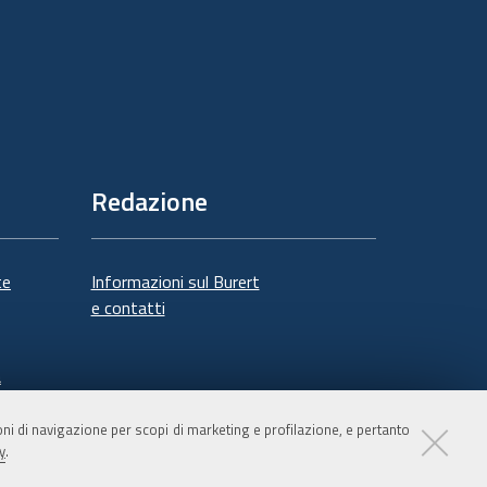
Redazione
te
Informazioni sul Burert
e contatti
à
ioni di navigazione per scopi di marketing e profilazione, e pertanto
y
.