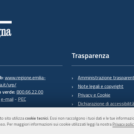
Trasparenza
eb:
www.regione.emilia-
Amministrazione trasparen
.it/urp/
Note legali e copyright
 verde:
800.66.22.00
Privacy e Cookie
:
e-mail
-
PEC
Dichiarazione di accessibilit
to sito utilizza
cookie tecnici
. Essi non raccolgono i tuoi dati e le tue informaz
so. Per maggiori informazioni sui cookie utilizzati leggi la nostra
Privacy polic
C.F. 800.625.903.79