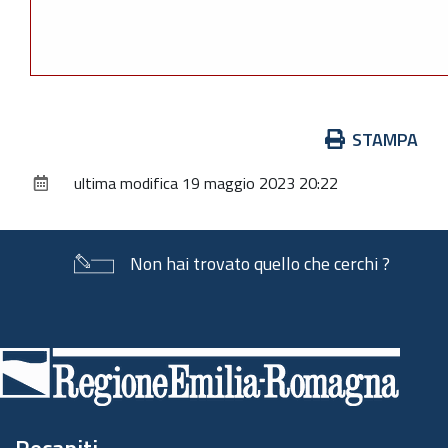
Azioni
STAMPA
sul
ultima modifica
19 maggio 2023 20:22
documento
Non hai trovato quello che cerchi ?
Piè
di
pagina