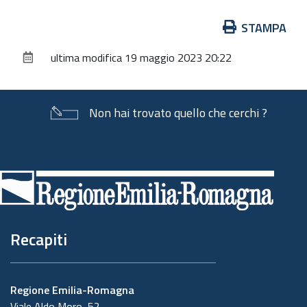
Azioni
STAMPA
sul
ultima modifica
19 maggio 2023 20:22
documento
Non hai trovato quello che cerchi ?
Piè
di
pagina
Recapiti
Regione Emilia-Romagna
Viale Aldo Moro, 52