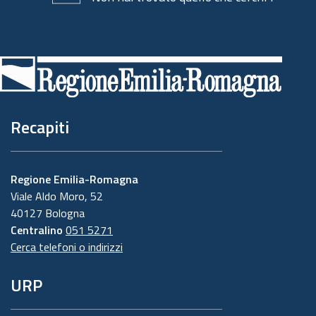
Piè
di
pagina
Recapiti
Regione Emilia-Romagna
Viale Aldo Moro, 52
40127 Bologna
Centralino
051 5271
Cerca telefoni o indirizzi
URP