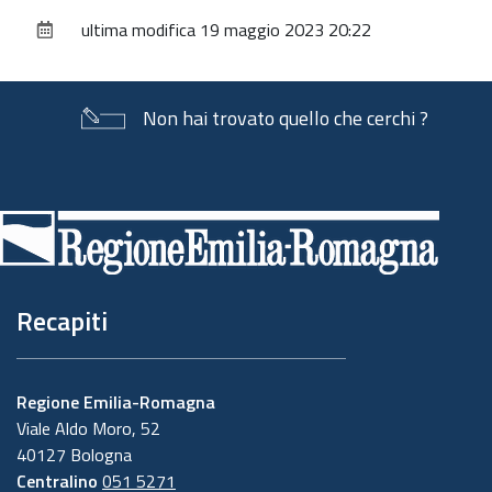
sul
ultima modifica
19 maggio 2023 20:22
documento
Non hai trovato quello che cerchi ?
Piè
di
pagina
Recapiti
Regione Emilia-Romagna
Viale Aldo Moro, 52
40127 Bologna
Centralino
051 5271