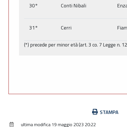
30°
Conti Nibali
Enz
31°
Cerri
Fia
(*) precede per minor età (art. 3 co. 7 Legge n. 1
Azioni
STAMPA
sul
ultima modifica
19 maggio 2023 20:22