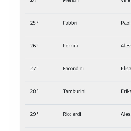
25°
Fabbri
Paol
26°
Ferrini
Ales
27°
Facondini
Elis
28°
Tamburini
Erik
29°
Ricciardi
Ales