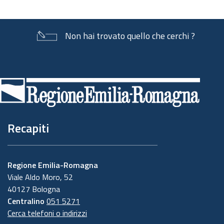
documento
Non hai trovato quello che cerchi ?
Piè
di
pagina
Recapiti
Regione Emilia-Romagna
Viale Aldo Moro, 52
40127 Bologna
Centralino
051 5271
Cerca telefoni o indirizzi