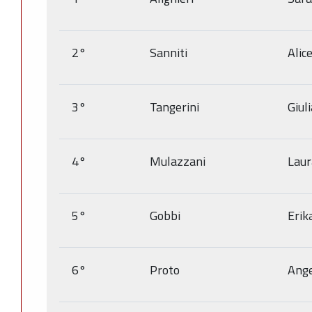
2°
Sanniti
Alic
3°
Tangerini
Giuli
4°
Mulazzani
Laur
5°
Gobbi
Erik
6°
Proto
Ang