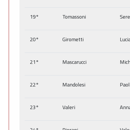
19°
Tomassoni
Ser
20°
Girometti
Luci
21°
Mascarucci
Mich
22°
Mandolesi
Paol
23°
Valeri
Anna
24°
Pierani
Vale