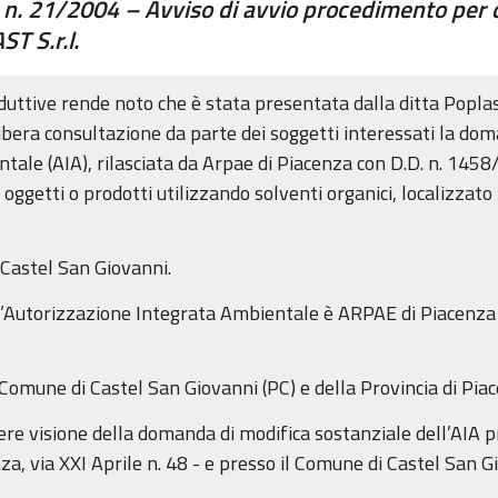
R. n. 21/2004 – Avviso di avvio procedimento per
T S.r.l.
duttive rende noto che è stata presentata dalla ditta Poplas
r libera consultazione da parte dei soggetti interessati la do
ale (AIA), rilasciata da Arpae di Piacenza con D.D. n. 1458/
 oggetti o prodotti utilizzando solventi organici, localizzato
 Castel San Giovanni.
ell’Autorizzazione Integrata Ambientale è ARPAE di Piacenz
el Comune di Castel San Giovanni (PC) e della Provincia di Pia
ere visione della domanda di modifica sostanziale dell’AIA 
za, via XXI Aprile n. 48 - e presso il Comune di Castel San 