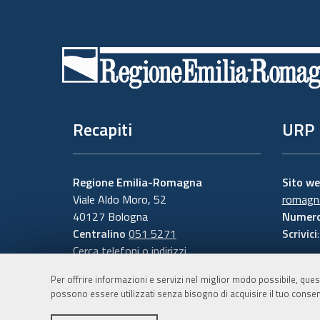
Piè
di
pagina
Recapiti
URP
Regione Emilia-Romagna
Sito w
Viale Aldo Moro, 52
romagna
40127 Bologna
Numero
Centralino
051 5271
Scrivici
Cerca telefoni o indirizzi
Per offrire informazioni e servizi nel miglior modo possibile, ques
possono essere utilizzati senza bisogno di acquisire il tuo consen