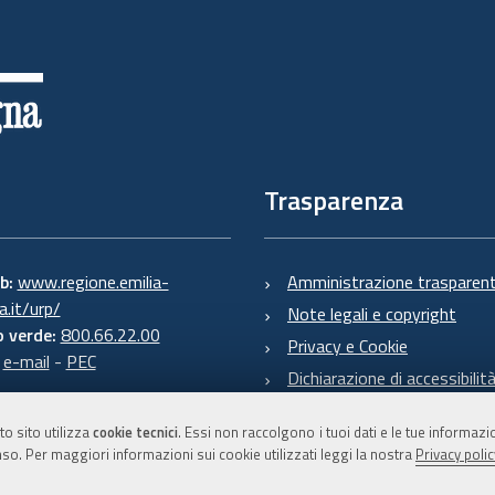
Trasparenza
eb:
www.regione.emilia-
Amministrazione trasparen
.it/urp/
Note legali e copyright
 verde:
800.66.22.00
Privacy e Cookie
:
e-mail
-
PEC
Dichiarazione di accessibilit
to sito utilizza
cookie tecnici
. Essi non raccolgono i tuoi dati e le tue informaz
so. Per maggiori informazioni sui cookie utilizzati leggi la nostra
Privacy polic
C.F. 800.625.903.79