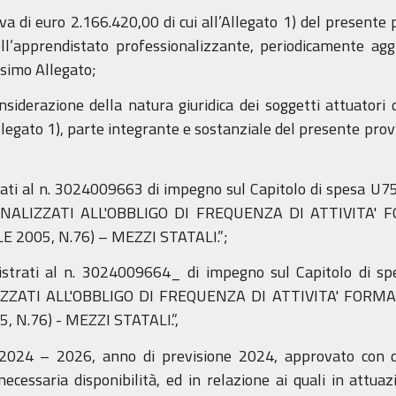
va di euro 2.166.420,00 di cui all’Allegato 1) del presente
ell’apprendistato professionalizzante, periodicamente agg
esimo Allegato;
siderazione della natura giuridica dei soggetti attuatori d
Allegato 1), parte integrante e sostanziale del presente p
trati al n. 3024009663 di impegno sul Capitolo di spesa
ALIZZATI ALL'OBBLIGO DI FREQUENZA DI ATTIVITA' FO
LE 2005, N.76) – MEZZI STATALI.”;
gistrati al n. 3024009664_ di impegno sul Capitolo d
ZATI ALL'OBBLIGO DI FREQUENZA DI ATTIVITA' FORMATI
, N.76) - MEZZI STATALI.”,
e 2024 – 2026, anno di previsione 2024, approvato con d
cessaria disponibilità, ed in relazione ai quali in attuaz