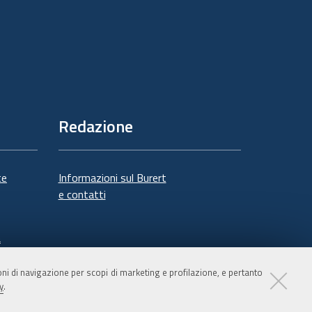
Redazione
te
Informazioni sul Burert
e contatti
à
ioni di navigazione per scopi di marketing e profilazione, e pertanto
y
.