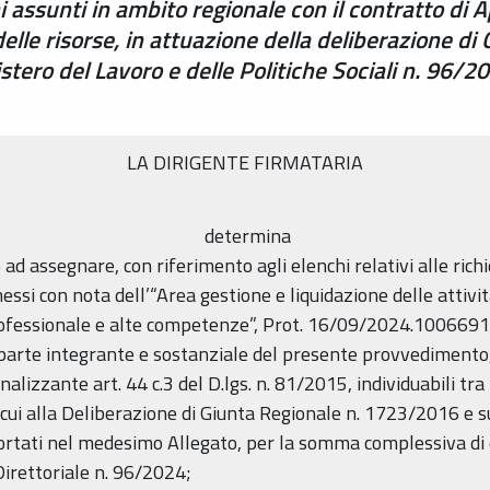
 assunti in ambito regionale con il contratto di 
lle risorse, in attuazione della deliberazione di
istero del Lavoro e delle Politiche Sociali n. 9
LA DIRIGENTE FIRMATARIA
determina
 ad assegnare, con riferimento agli elenchi relativi alle rich
ssi con nota dell’“Area gestione e liquidazione delle attivi
ofessionale e alte competenze”, Prot. 16/09/2024.1006691.I,
, parte integrante e sostanziale del presente provvedimento,
lizzante art. 44 c.3 del D.lgs. n. 81/2015, individuabili tra i
cui alla Deliberazione di Giunta Regionale n. 1723/2016 e su
portati nel medesimo Allegato, per la somma complessiva di 
 Direttoriale n. 96/2024;