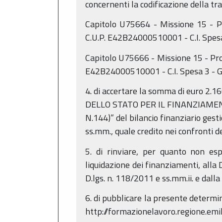
concernenti la codificazione della t
Capitolo U75664 - Missione 15 - P
C.U.P. E42B24000510001 - C.I. Spesa
Capitolo U75666 - Missione 15 - Pro
E42B24000510001 - C.I. Spesa 3 - G
4. di accertare la somma di euro 2
DELLO STATO PER IL FINANZIAMENT
N.144)” del bilancio finanziario ge
ss.mm., quale credito nei confronti de
5. di rinviare, per quanto non e
liquidazione dei finanziamenti, alla
D.lgs. n. 118/2011 e ss.mm.ii. e dall
6. di pubblicare la presente determi
http://formazionelavoro.regione.emi