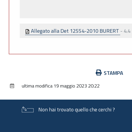
Allegato alla Det 12554-2010 BURERT
-
4.4
Azioni
STAMPA
sul
ultima modifica
19 maggio 2023 20:22
documento
Non hai trovato quello che cerchi ?
Piè