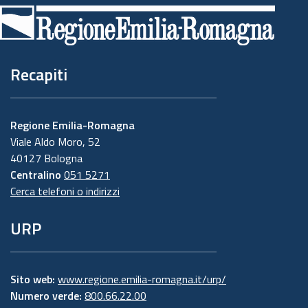
di
pagina
Recapiti
Regione Emilia-Romagna
Viale Aldo Moro, 52
40127 Bologna
Centralino
051 5271
Cerca telefoni o indirizzi
URP
Sito web:
www.regione.emilia-romagna.it/urp/
Numero verde:
800.66.22.00