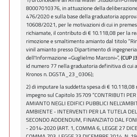
80007010376, in attuazione della deliberazione 
476/2020 e sulla base della graduatoria approv
10608/2021, per le motivazioni di cui in premes
richiamate, il contributo di € 10.118,08 per la r
rimozione e smaltimento amianto dal titolo “R
vinil amianto presso Dipartimento di ingegneria 
dell'Informazione «Guglielmo Marconi»”,
(CUP 
id numero 77 nella graduatoria definitiva di cui 
Kronos n. DGSTA_23_0306);
2) di imputare la suddetta spesa di € 10.118,08 
impegno sul Capitolo 35709 “CONTRIBUTI PE
AMIANTO NEGLI EDIFICI PUBBLICI NELL'AMB
AMBIENTE - INTERVENTI PER LA TUTELA DEL
SECONDO ADDENDUM, FINANZIATO DAL FONDO
- 2014-2020 (ART. 1, COMMA 6, LEGGE 27 DICE
COMMA 703, LEGGE 23 DICEMBRE 2014, N. 190