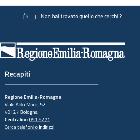
Non hai trovato quello che cerchi ?
Piè
di
pagina
Recapiti
Regione Emilia-Romagna
Viale Aldo Moro, 52
40127 Bologna
Centralino
051 5271
Cerca telefoni o indirizzi