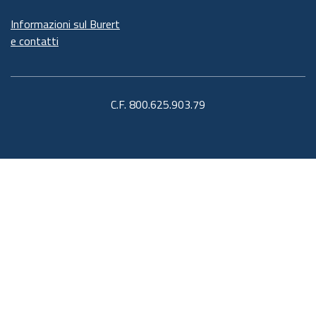
Informazioni sul Burert
e contatti
C.F. 800.625.903.79