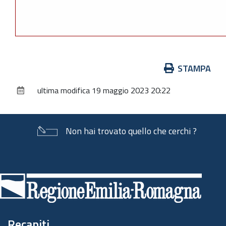
Azioni
STAMPA
sul
ultima modifica
19 maggio 2023 20:22
documento
Non hai trovato quello che cerchi ?
Piè
di
pagina
Recapiti