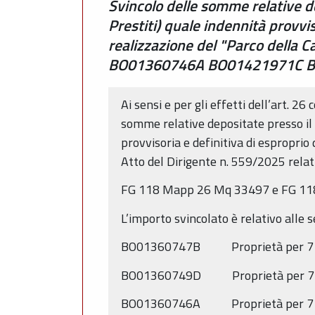
Svincolo delle somme relative de
Prestiti) quale indennità provvis
realizzazione del "Parco dell
BO01360746A BO01421971C 
Ai sensi e per gli effetti dell’art. 
somme relative depositate presso il 
provvisoria e definitiva di esproprio 
Atto del Dirigente n. 559/2025 relat
FG 118 Mapp 26 Mq 33497 e FG 1
L’importo svincolato è relativo alle 
BO01360747B Proprietà per 71
BO01360749D Proprietà per 71
BO01360746A Proprietà per 71