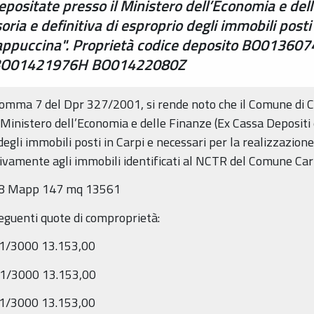
positate presso il Ministero dell’Economia e del
oria e definitiva di esproprio degli immobili posti
a Cappuccina". Proprietà codice deposito BO013
BO01421976H BO01422080Z
26 comma 7 del Dpr 327/2001, si rende noto che il Comune di C
Ministero dell’Economia e delle Finanze (Ex Cassa Depositi e
degli immobili posti in Carpi e necessari per la realizzazione
ivamente agli immobili identificati al NCTR del Comune Car
18 Mapp 147 mq 13561
seguenti quote di comproprietà:
/3000 13.153,00
/3000 13.153,00
/3000 13.153,00