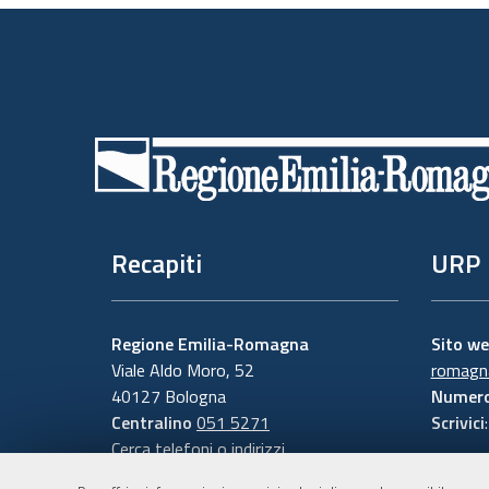
Piè
di
pagina
Recapiti
URP
Regione Emilia-Romagna
Sito w
Viale Aldo Moro, 52
romagna
40127 Bologna
Numero
Centralino
051 5271
Scrivici
Cerca telefoni o indirizzi