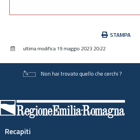
Azioni
STAMPA
sul
ultima modifica
19 maggio 2023 20:22
documento
Non hai trovato quello che cerchi ?
Piè
di
pagina
Recapiti