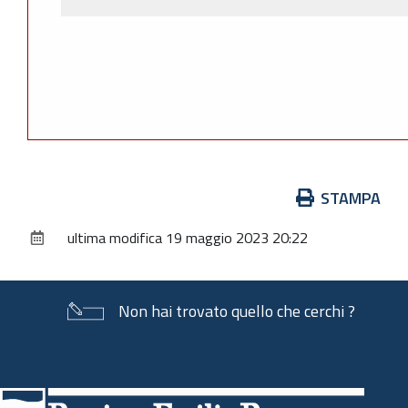
Azioni
STAMPA
sul
ultima modifica
19 maggio 2023 20:22
documento
Non hai trovato quello che cerchi ?
Piè
di