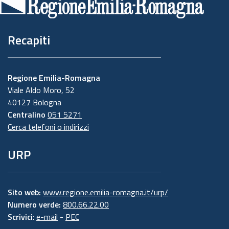
pagina
Recapiti
Regione Emilia-Romagna
Viale Aldo Moro, 52
40127 Bologna
Centralino
051 5271
Cerca telefoni o indirizzi
URP
Sito web:
www.regione.emilia-romagna.it/urp/
Numero verde:
800.66.22.00
Scrivici
:
e-mail
-
PEC